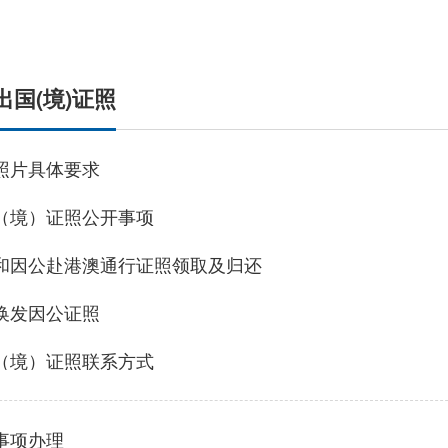
体育局
统计
国防动员办公室
医保
出国(境)证照
照片具体要求
（境）证照公开事项
和因公赴港澳通行证照领取及归还
换发因公证照
（境）证照联系方式
事项办理