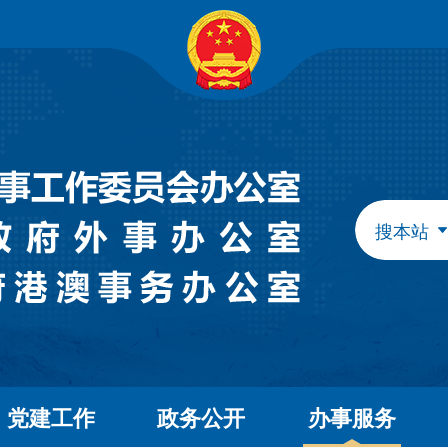
自治区政府组成部门
发展和改革委员会
教育
工业和信息化厅
民族
民政厅
司法
人力资源和社会保障厅
自然
生态环境厅
外事
搜本站
水利厅
农牧
文化和旅游厅
卫生
应急管理厅
审计
自治区直属特设机构
国有资产监督管理委员会
自治区直属机构
党建工作
政务公开
办事服务
市场监督管理局
林业