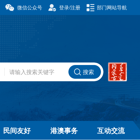
微信公众号
登录/注册
部门网站导航
厅
科学技术厅
事务委员会
公安厅
厅
财政厅
资源厅
住房和城乡建设厅
办公室
交通运输厅
厅
商务厅
搜索
健康委员会
退役军人事务厅
厅
民间友好
港澳事务
互动交流
和草原局
广播电视局