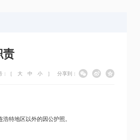
局
能源局
局
信访局
职责
号：［
大
中
小
］
分享到：
连浩特地区以外的因公护照。