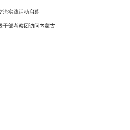
交流实践活动启幕
级干部考察团访问内蒙古
年第二期蒙古国牧民培训班成功举办
省官员参访内蒙古
海司工作组赴中俄国界额尔古纳河段开展巡检
斯坦共和国驻华大使访问内蒙古
区首个中外合作办学机构获批