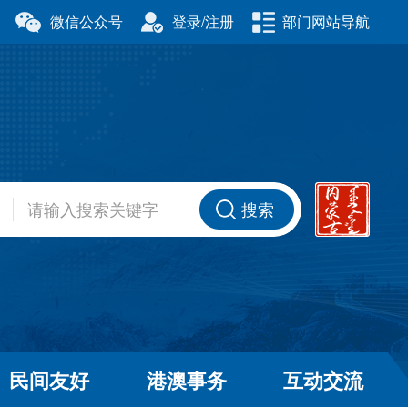
微信公众号
登录/注册
部门网站导航
厅
科学技术厅
事务委员会
公安厅
厅
财政厅
资源厅
住房和城乡建设厅
办公室
交通运输厅
厅
商务厅
搜索
健康委员会
退役军人事务厅
厅
民间友好
港澳事务
互动交流
和草原局
广播电视局