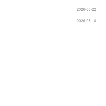
2026-06-22
2026-06-16
2026-06-15
2026-06-09
“一带一路”·蒙古国妇女“两癌”防治、儿童近视眼防控、妇女非遗手工技艺培训班在呼和浩特市开班
2026-06-09
2026-06-05
2026-06-01
2026-05-28