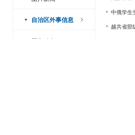
中俄学生
自治区外事信息
越共省部
盟市动态
2026
蒙古国四
境外安全提醒
通知公告
外交部边
乌兹别克
突破！我