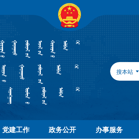
自治区政府组成部门
发展和改革委员会
教育
工业和信息化厅
民族
民政厅
司法
人力资源和社会保障厅
自然
生态环境厅
外事
搜本站
水利厅
农牧
文化和旅游厅
卫生
应急管理厅
审计
自治区直属特设机构
国有资产监督管理委员会
自治区直属机构
党建工作
政务公开
办事服务
市场监督管理局
林业