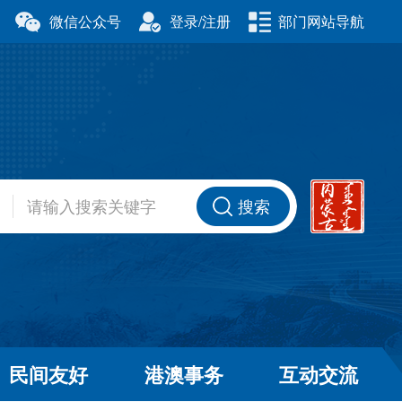
微信公众号
登录/注册
部门网站导航
厅
科学技术厅
事务委员会
公安厅
厅
财政厅
资源厅
住房和城乡建设厅
办公室
交通运输厅
厅
商务厅
搜索
健康委员会
退役军人事务厅
厅
民间友好
港澳事务
互动交流
和草原局
广播电视局