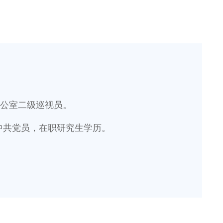
局
能源局
局
信访局
公室二级巡视员。
，中共党员，在职研究生学历。