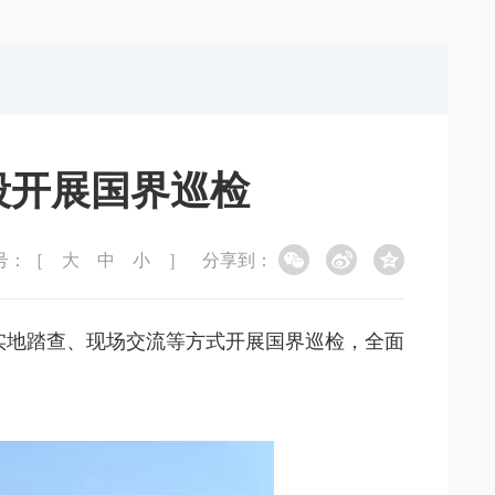
局
能源局
局
信访局
段开展国界巡检
号：［
大
中
小
］
分享到：
过实地踏查、现场交流等方式开展国界巡检，全面