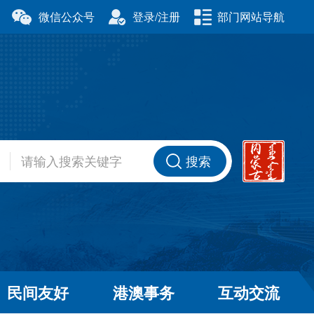
微信公众号
登录/注册
部门网站导航
厅
科学技术厅
事务委员会
公安厅
厅
财政厅
资源厅
住房和城乡建设厅
办公室
交通运输厅
厅
商务厅
搜索
健康委员会
退役军人事务厅
厅
民间友好
港澳事务
互动交流
和草原局
广播电视局