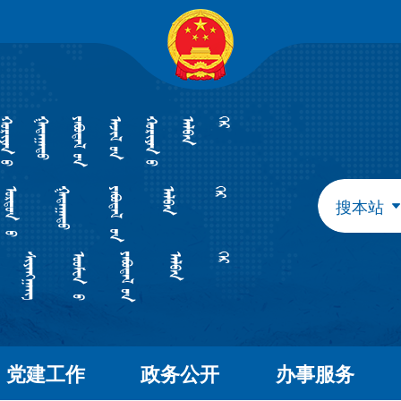
自治区政府组成部门
发展和改革委员会
教育
工业和信息化厅
民族
民政厅
司法
人力资源和社会保障厅
自然
生态环境厅
外事
搜本站
水利厅
农牧
文化和旅游厅
卫生
应急管理厅
审计
自治区直属特设机构
国有资产监督管理委员会
自治区直属机构
党建工作
政务公开
办事服务
市场监督管理局
林业