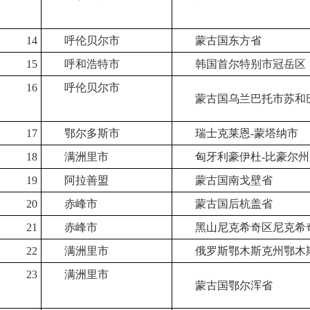
14
呼伦贝尔市
蒙古国东方省
15
呼和浩特市
韩国首尔特别市冠岳区
16
呼伦贝尔市
蒙古国乌兰巴托市苏和
17
鄂尔多斯市
瑞士克莱恩-蒙塔纳市
18
满洲里市
匈牙利豪伊杜-比豪尔
19
阿拉善盟
蒙古国南戈壁省
20
赤峰市
蒙古国后杭盖省
21
赤峰市
黑山尼克希奇区尼克希
22
满洲里市
俄罗斯鄂木斯克州鄂木
23
满洲里市
蒙古国鄂尔浑省