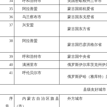
34
呼和浩特市
美国密歇根州兰辛市
35
阿拉善盟
蒙古国前杭爱省
36
乌兰察布市
蒙古国东戈壁省
37
兴安盟
蒙古国东方省
38
阿拉善盟
蒙古国巴彦洪格尔省
39
呼和浩特市
蒙古国中央省
40
满洲里市
俄罗斯伊尔库茨克州伊
41
呼伦贝尔市
俄罗斯萨哈（雅库特）
县级友好城市
序
内蒙古自治区旗县
外方城市
号
（市）