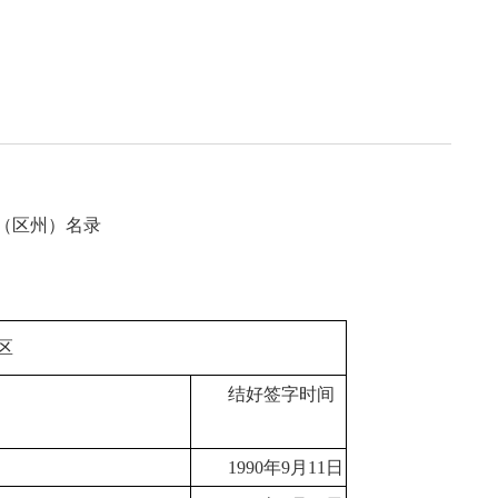
局
能源局
局
信访局
（区州）名录
）
区
结好签字时间
1990年9月11日