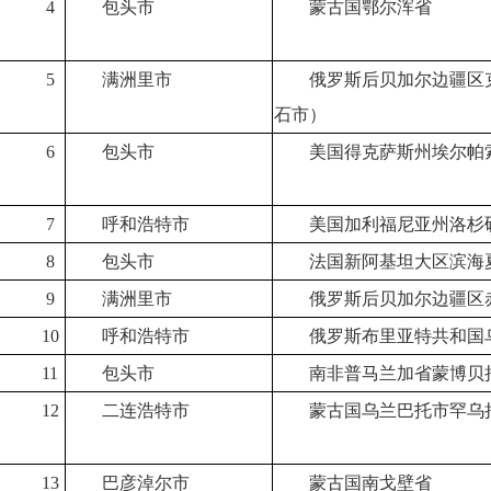
4
包头市
蒙古国鄂尔浑省
5
满洲里市
俄罗斯后贝加尔边疆区
石市）
6
包头市
美国得克萨斯州埃尔帕
7
呼和浩特市
美国加利福尼亚州洛杉
8
包头市
法国新阿基坦大区滨海
9
满洲里市
俄罗斯后贝加尔边疆区
10
呼和浩特市
俄罗斯布里亚特共和国
11
包头市
南非普马兰加省蒙博贝
12
二连浩特市
蒙古国乌兰巴托市罕乌
13
巴彦淖尔市
蒙古国南戈壁省