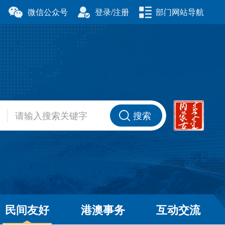
微信公众号
登录/注册
部门网站导航
厅
科学技术厅
事务委员会
公安厅
厅
财政厅
资源厅
住房和城乡建设厅
办公室
交通运输厅
厅
商务厅
搜索
健康委员会
退役军人事务厅
厅
民间友好
港澳事务
互动交流
和草原局
广播电视局