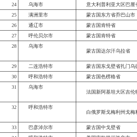
24
乌海市
意大利普利亚大区巴厘
25
满洲里市
蒙古国东方省乔巴山市
26
通辽市
蒙古国肯特省
27
呼伦贝尔市
蒙古国肯特省
28
乌海市
蒙古国达尔汗乌拉省
29
二连浩特市
蒙古国东戈壁省扎门乌
30
呼和浩特市
蒙古国色楞格省
31
乌海市
法国新阿基坦大区吉伦
32
呼和浩特市
白俄罗斯戈梅利州戈梅
33
巴彦淖尔市
蒙古国中戈壁省