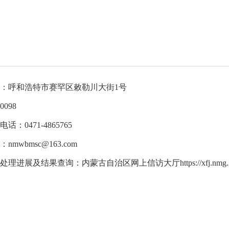
体育局
统计
国防动员办公室
医保
：呼和浩特市赛罕区敕勒川大街
1号
098
话：0471-4865765
nmwbmsc@163.com
理进展及结果查询：内蒙古自治区网上信访大厅https://xfj.nmg.gov.