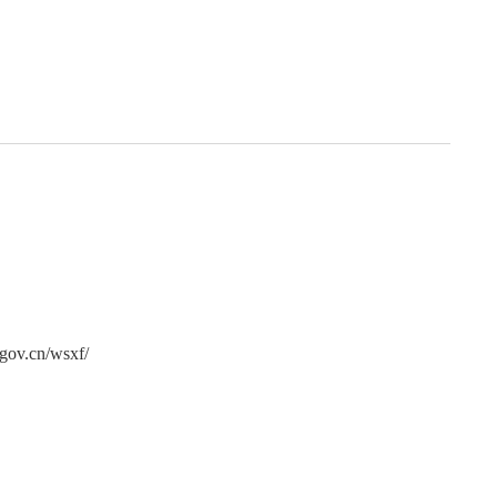
局
能源局
局
信访局
cn/wsxf/