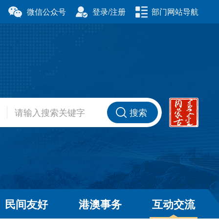
微信公众号
登录/注册
部门网站导航
厅
科学技术厅
事务委员会
公安厅
厅
财政厅
资源厅
住房和城乡建设厅
办公室
交通运输厅
厅
商务厅
搜索
健康委员会
退役军人事务厅
厅
民间友好
港澳事务
互动交流
和草原局
广播电视局