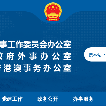
自治区政府组成部门
发展和改革委员会
教育
工业和信息化厅
民族
民政厅
司法
人力资源和社会保障厅
自然
生态环境厅
外事
搜本站
水利厅
农牧
文化和旅游厅
卫生
应急管理厅
审计
自治区直属特设机构
国有资产监督管理委员会
自治区直属机构
党建工作
政务公开
办事服务
市场监督管理局
林业