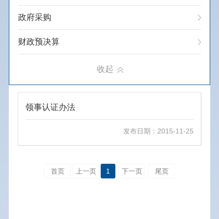
公开单位：内蒙古自治区人民政府外事办公室
政府采购
办公地址： 内蒙古呼和浩特市敕勒川大街1号党政综合楼
联系电话： 0471-4864252
财政预决算
收起
政策文件
领事认证办法
发布日期：2015-11-25
首页
上一页
1
下一页
尾页