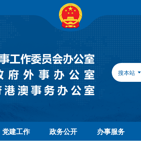
自治区政府组成部门
发展和改革委员会
教育
工业和信息化厅
民族
民政厅
司法
人力资源和社会保障厅
自然
生态环境厅
外事
搜本站
水利厅
农牧
文化和旅游厅
卫生
应急管理厅
审计
自治区直属特设机构
国有资产监督管理委员会
自治区直属机构
党建工作
政务公开
办事服务
市场监督管理局
林业