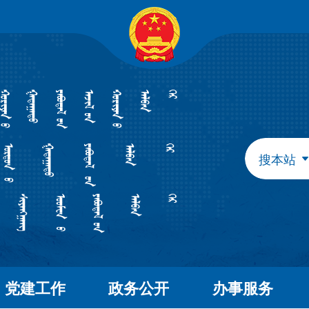
自治区政府组成部门
发展和改革委员会
教育
工业和信息化厅
民族
民政厅
司法
人力资源和社会保障厅
自然
生态环境厅
外事
搜本站
水利厅
农牧
文化和旅游厅
卫生
应急管理厅
审计
自治区直属特设机构
国有资产监督管理委员会
自治区直属机构
党建工作
政务公开
办事服务
市场监督管理局
林业