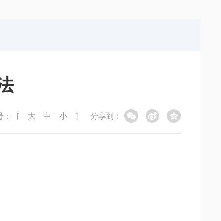
局
能源局
局
信访局
法
号：［
大
中
小
］
分享到：