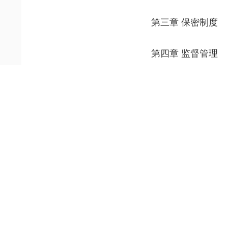
第三章 保密制度
第四章 监督管理
第五章 法律责任
第六章 附 则
第一章 总 则
第一条
为了保守国
行，制定本法。