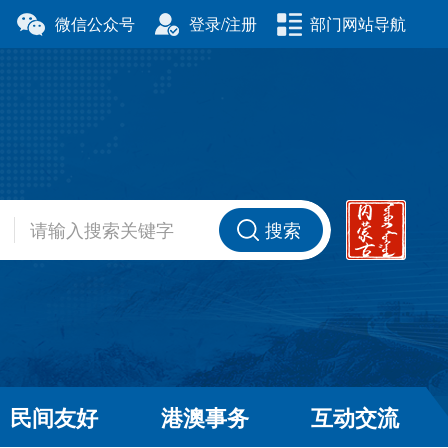
微信公众号
登录/注册
部门网站导航
厅
科学技术厅
事务委员会
公安厅
厅
财政厅
资源厅
住房和城乡建设厅
办公室
交通运输厅
厅
商务厅
搜索
健康委员会
退役军人事务厅
厅
民间友好
港澳事务
互动交流
和草原局
广播电视局