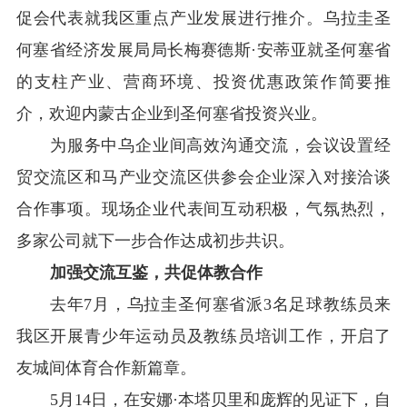
促会代表就我区重点产业发展进行推介。乌拉圭圣
何塞省经济发展局局长梅赛德斯
·
安蒂亚就圣何塞省
的支柱产业、营商环境、投资优惠政策作简要推
介，欢迎内蒙古企业到圣何塞省投资兴业。
为服务中乌企业间高效沟通交流，会议设置经
贸交流区和马产业交流区供参会企业深入对接洽谈
合作事项。现场企业代表间互动积极，气氛热烈，
多家公司就下一步合作达成初步共识。
加强交流互鉴，共促体教合作
去年
7
月
，乌拉圭圣何塞省派
3
名足球教练员来
我区开展青少年运动员及教练员培训工作，开启了
友城间体育合作新篇章。
5
月
14
日，在安娜
·
本塔贝里和庞辉的见证下，自