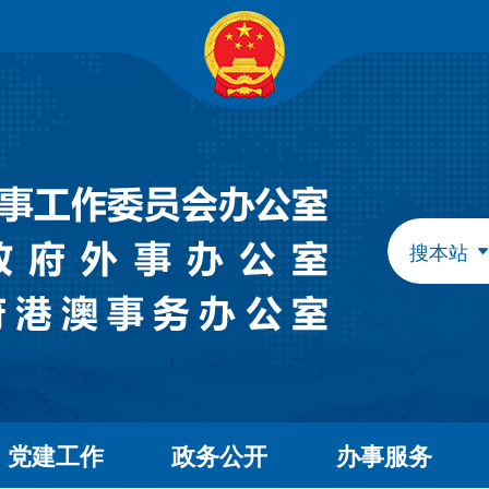
自治区政府组成部门
发展和改革委员会
教育
工业和信息化厅
民族
民政厅
司法
人力资源和社会保障厅
自然
生态环境厅
外事
搜本站
水利厅
农牧
文化和旅游厅
卫生
应急管理厅
审计
自治区直属特设机构
国有资产监督管理委员会
自治区直属机构
党建工作
政务公开
办事服务
市场监督管理局
林业