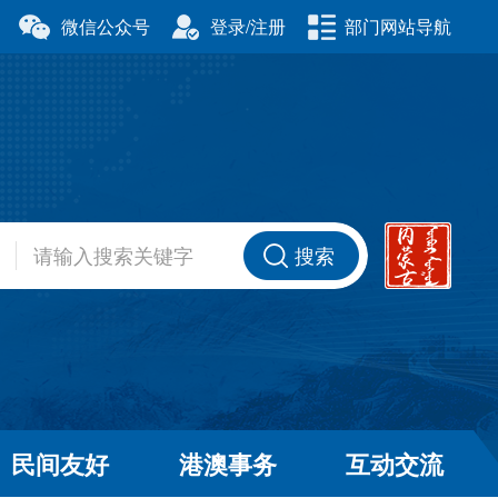
微信公众号
登录/注册
部门网站导航
厅
科学技术厅
事务委员会
公安厅
厅
财政厅
资源厅
住房和城乡建设厅
办公室
交通运输厅
厅
商务厅
搜索
健康委员会
退役军人事务厅
厅
民间友好
港澳事务
互动交流
和草原局
广播电视局