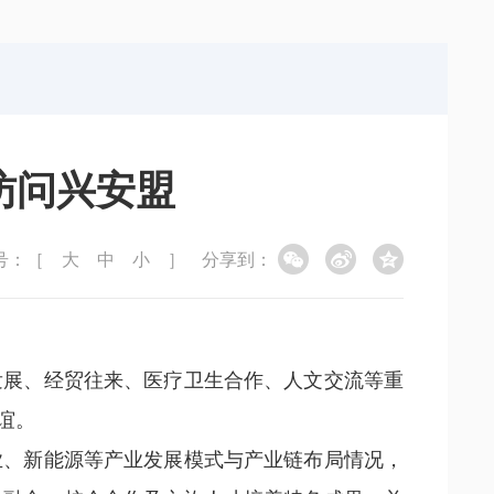
局
能源局
局
信访局
访问兴安盟
号：［
大
中
小
］
分享到：
发展、经贸往来、医疗卫生合作、人文交流等重
谊。
业、新能源等产业发展模式与产业链布局情况，