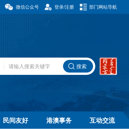
微信公众号
登录/注册
部门网站导航
厅
科学技术厅
事务委员会
公安厅
厅
财政厅
资源厅
住房和城乡建设厅
办公室
交通运输厅
厅
商务厅
搜索
健康委员会
退役军人事务厅
厅
民间友好
港澳事务
互动交流
和草原局
广播电视局