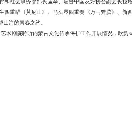
育和社会事务部部长匡辛、瑙鲁中国友好协会副会长拉
生四重唱《莫尼山》、马头琴四重奏《万马奔腾》、新
越山海的青春之约。
古艺术剧院聆听内蒙古文化传承保护工作开展情况，欣赏
利亚画家分享了原住民画作文化传承等内容。外方青年
产业的智慧和进步。外方青年代表还观看了《千古马颂》
匡辛还单独考察了回民区三顺店社区、
布丝瑰北疆巾帼创
来生存发展至关重要，
通过此次访问，
学习到了内蒙古
合作。
席杨进会见了基里巴斯青体部长匡辛一行。自治区人民对
教育、旅游等多个领域开展交流合作奠定基础。