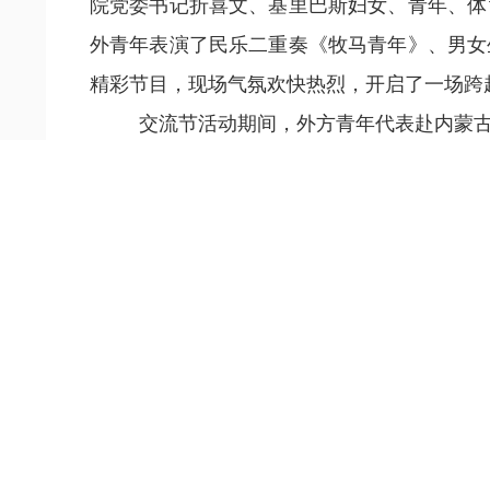
院党委书记折喜文、基里巴斯妇女、青年、体
外青年表演了民乐二重奏《牧马青年》、男女
精彩节目，现场气氛欢快热烈，开启了一场跨
交流节活动期间，外方青年代表赴内蒙
目，体验民族乐器、京剧戏服、彩绘等，澳大
心
、赛科星研
究院等，亲身感受科技赋能传统
交流节活动结束后，基里巴斯青体部长
长
表示，文化传承保护对于太平洋地区人民未
深化同中国人民的友谊，拓展双方人文等领域
交流节活动期间，自治区人民政府副主
署了友好合作备忘录，为两地在经贸、文化、