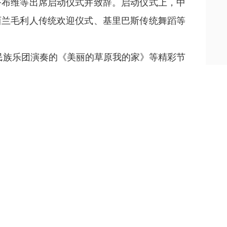
塔布维等出席启动仪式并致辞。启动仪式上，中
西兰毛利人传统欢迎仪式、基里巴斯传统舞蹈等
民族乐团演奏的《美丽的草原我的家》等精彩节
代表还参观了伊利现代智慧健康谷、蒙草
种业
中
演出，感受中华马文化的魅力。
业就业工坊、北疆青创跨境电商基地等。
匡辛部
在推动经济发展和保护传统文化的成功经验，愿
外友好协会与澳大利亚中国友好协会北澳分会签