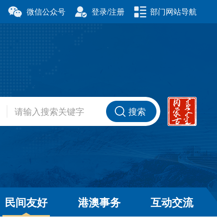
微信公众号
登录/注册
部门网站导航
厅
科学技术厅
事务委员会
公安厅
厅
财政厅
资源厅
住房和城乡建设厅
办公室
交通运输厅
厅
商务厅
搜索
健康委员会
退役军人事务厅
厅
民间友好
港澳事务
互动交流
和草原局
广播电视局