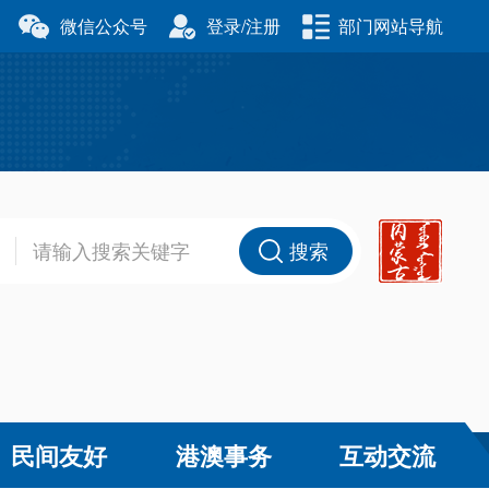
微信公众号
登录/注册
部门网站导航
厅
科学技术厅
事务委员会
公安厅
厅
财政厅
资源厅
住房和城乡建设厅
办公室
交通运输厅
厅
商务厅
搜索
健康委员会
退役军人事务厅
厅
民间友好
港澳事务
互动交流
和草原局
广播电视局