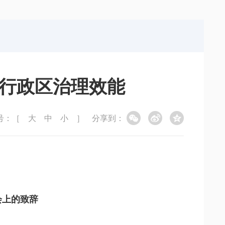
局
能源局
局
信访局
别行政区治理效能
号：［
大
中
小
］
分享到：
会上的致辞