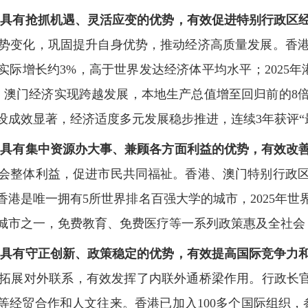
导具有抢抓机遇、灵活应变的优势，有效促进特别行政区
势变化，巩固提升自身优势，推动经济高质量发展。香
实际增长约3%，高于世界发达经济体平均水平；2025年
高。澳门经济实现跨越发展，本地生产总值增至回归前的
设成效显著，经济适度多元发展稳步推进，连续3年获评“
导具有集中资源办大事、兼顾各方面利益的优势，有效改
会整体利益，促进市民共同福祉。香港、澳门特别行政
港是唯一拥有5所世界排名百强大学的城市，2025年世
城市之一，免费教育、免费医疗等一系列政策惠及全社会
导具有守正创新、政策稳定的优势，有效提高国际竞争力
拓展对外联系，有效发挥了内联外通桥梁作用。行政长官和
等经贸合作和人文往来。香港已加入100多个国际组织，