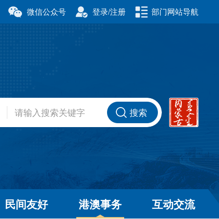
微信公众号
登录/注册
部门网站导航
厅
科学技术厅
事务委员会
公安厅
厅
财政厅
资源厅
住房和城乡建设厅
办公室
交通运输厅
厅
商务厅
搜索
健康委员会
退役军人事务厅
厅
民间友好
港澳事务
互动交流
和草原局
广播电视局