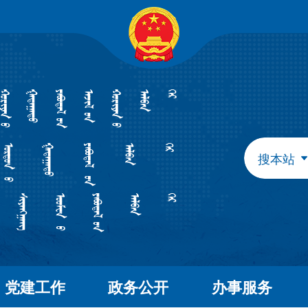
自治区政府组成部门
发展和改革委员会
教育
工业和信息化厅
民族
民政厅
司法
人力资源和社会保障厅
自然
生态环境厅
外事
搜本站
水利厅
农牧
文化和旅游厅
卫生
应急管理厅
审计
自治区直属特设机构
国有资产监督管理委员会
自治区直属机构
党建工作
政务公开
办事服务
市场监督管理局
林业