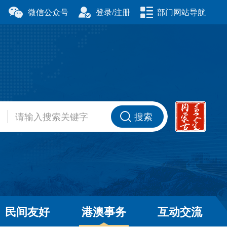
微信公众号
登录/注册
部门网站导航
厅
科学技术厅
事务委员会
公安厅
厅
财政厅
资源厅
住房和城乡建设厅
办公室
交通运输厅
厅
商务厅
搜索
健康委员会
退役军人事务厅
厅
民间友好
港澳事务
互动交流
和草原局
广播电视局