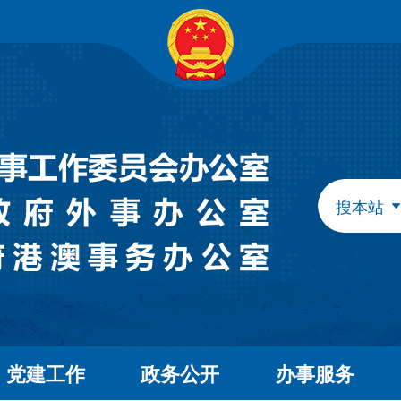
自治区政府组成部门
发展和改革委员会
教育
工业和信息化厅
民族
民政厅
司法
人力资源和社会保障厅
自然
生态环境厅
外事
搜本站
水利厅
农牧
文化和旅游厅
卫生
应急管理厅
审计
自治区直属特设机构
国有资产监督管理委员会
自治区直属机构
党建工作
政务公开
办事服务
市场监督管理局
林业