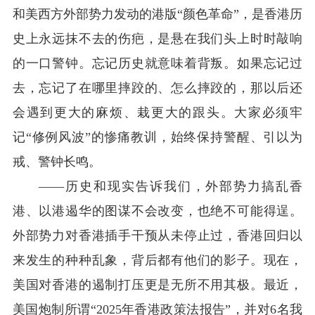
和美西方外部势力发动的港版“颜色革命”，是香港历
史上永远抹不去的伤疤，是悬在我们头上时时敲响
的一口警钟。忘记历史就意味着背叛。如果忘记过
去，忘记了在哪里摔跤的、怎么摔跤的，那以后还
会遇到更大的麻烦、栽更大的跟头。大家必须牢
记“修例风波”的惨痛教训，始终保持警醒、引以为
戒、警钟长鸣。
——历史和现实告诉我们，外部势力搞乱香
港、以港遏华的图谋不会改变，也绝不可能得逞。
外部势力对香港插手干预从未停止过，香港回归以
来发生的种种乱象，背后都有他们的影子。现在，
美国对香港的遏制打压更是无所不用其极。最近，
美国炮制所谓“
2025
年香港政策法报告”，并对
6
名我