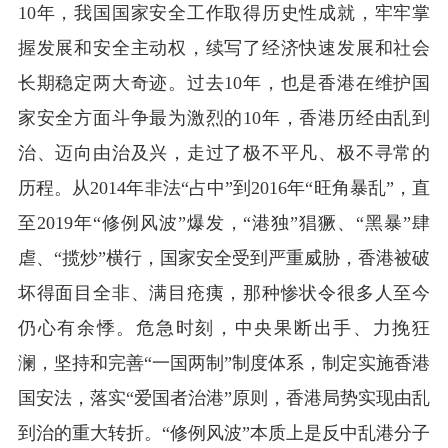
10
年，我国国家安全工作取得历史性成就，牢牢掌
握发展和安全主动权，续写了经济快速发展和社会
长期稳定两大奇迹。过去
10
年，也是香港在维护国
家安全方面斗争最为激烈的
10
年，香港历经由乱到
治、迈向由治及兴，走过了极不平凡、极不寻常的
历程。从
2014
年非法“占中”到
2016
年“旺角暴乱”，直
至
2019
年“修例风波”爆发，“港独”猖獗、“黑暴”肆
虐、“揽炒”横行，国家安全受到严重威胁，香港被破
坏得面目全非、满目疮痍，那种惨状令很多人至今
仍心有余悸。危急时刻，中央果断出手、力挽狂
澜，坚持和完善“一国两制”制度体系，制定实施香港
国安法，落实“爱国者治港”原则，香港局势实现由乱
到治的重大转折。“修例风波”本质上是反中乱港分子