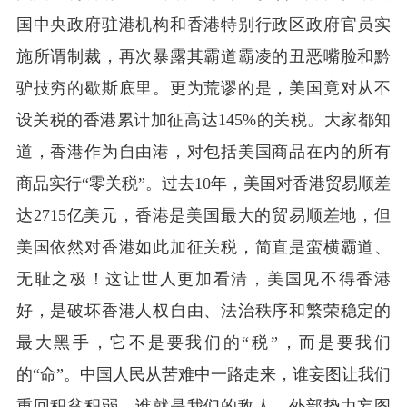
国中央政府驻港机构和香港特别行政区政府官员实
施所谓制裁，再次暴露其霸道霸凌的丑恶嘴脸和黔
驴技穷的歇斯底里。更为荒谬的是，美国竟对从不
设关税的香港累计加征高达
145%
的关税。大家都知
道，香港作为自由港，对包括美国商品在内的所有
商品实行“零关税”。过去
10
年，美国对香港贸易顺差
达
2715
亿美元，香港是美国最大的贸易顺差地，但
美国依然对香港如此加征关税，简直是蛮横霸道、
无耻之极！这让世人更加看清，美国见不得香港
好，是破坏香港人权自由、法治秩序和繁荣稳定的
最大黑手，它不是要我们的“税”，而是要我们
的“命”。中国人民从苦难中一路走来，谁妄图让我们
重回积贫积弱，谁就是我们的敌人。外部势力妄图