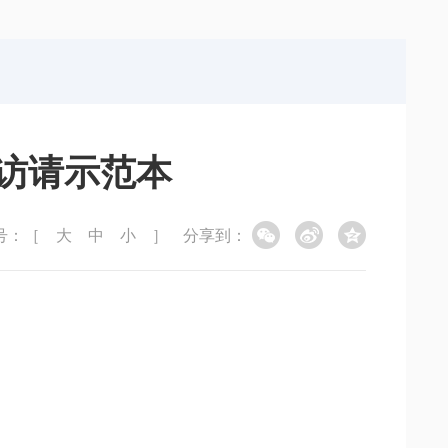
局
能源局
局
信访局
访请示范本
号：［
大
中
小
］
分享到：