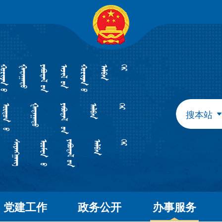
自治区政府组成部门
发展和改革委员会
教育
工业和信息化厅
民族
民政厅
司法
人力资源和社会保障厅
自然
生态环境厅
外事
搜本站
水利厅
农牧
文化和旅游厅
卫生
应急管理厅
审计
自治区直属特设机构
国有资产监督管理委员会
自治区直属机构
党建工作
政务公开
办事服务
市场监督管理局
林业