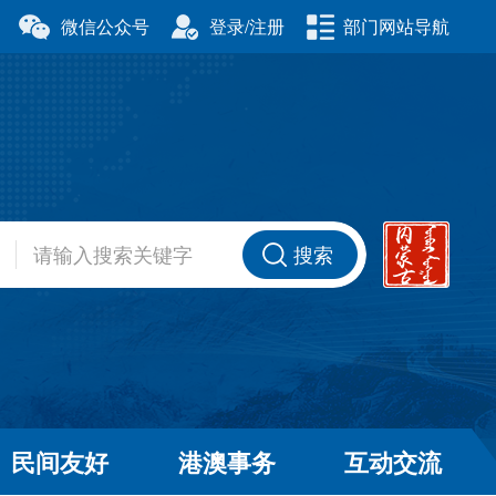
微信公众号
登录/注册
部门网站导航
厅
科学技术厅
事务委员会
公安厅
厅
财政厅
资源厅
住房和城乡建设厅
办公室
交通运输厅
厅
商务厅
搜索
健康委员会
退役军人事务厅
厅
民间友好
港澳事务
互动交流
和草原局
广播电视局