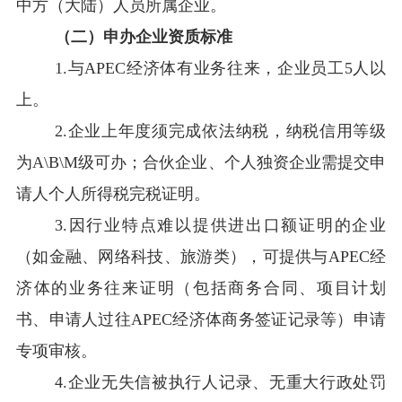
中方（大陆）人员所属企业。
（二）
申办
企业资质标准
1.
与
APEC
经济体
有
业务
往来
，企业员工
5
人以
上。
2.
企业上年度须完成依法纳税，纳税信用等级
为
A\B\M
级可办；合伙企业、个人独资企业需提交申
请人个人所得税完税证明。
3.
因行业特点难以提供进出口额证明的企业
（如金融、网络科技、旅游类），可提供与
APEC
经
济体的业务往来证明（包括商务合同、项目计划
书、申请人过往
APEC
经济体商务签证记录等）申请
专项审核。
4.
企业无失信被执行人记录、无重大行政处罚