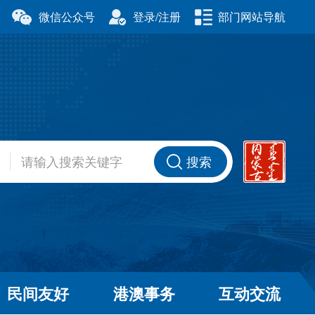
微信公众号
登录/注册
部门网站导航
厅
科学技术厅
事务委员会
公安厅
厅
财政厅
资源厅
住房和城乡建设厅
办公室
交通运输厅
厅
商务厅
搜索
健康委员会
退役军人事务厅
厅
民间友好
港澳事务
互动交流
和草原局
广播电视局