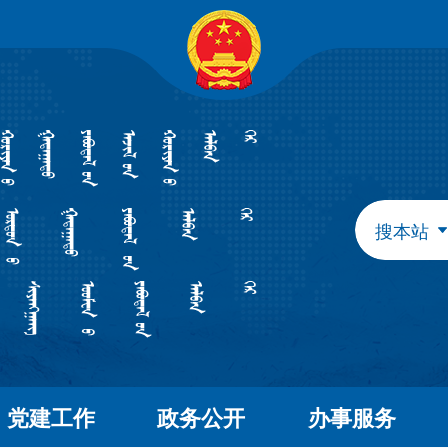
自治区政府组成部门
发展和改革委员会
教育
工业和信息化厅
民族
民政厅
司法
人力资源和社会保障厅
自然
生态环境厅
外事
搜本站
水利厅
农牧
文化和旅游厅
卫生
应急管理厅
审计
自治区直属特设机构
国有资产监督管理委员会
自治区直属机构
党建工作
政务公开
办事服务
市场监督管理局
林业