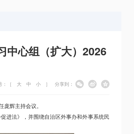
局
能源局
局
信访局
中心组（扩大）2026
号：［
大
中
小
］
分享到：
主任庞辉主持会议。
步促进法》，并围绕自治区外事办和外事系统民