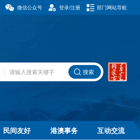
微信公众号
登录/注册
部门网站导航
厅
科学技术厅
事务委员会
公安厅
厅
财政厅
资源厅
住房和城乡建设厅
办公室
交通运输厅
厅
商务厅
搜索
健康委员会
退役军人事务厅
厅
民间友好
港澳事务
互动交流
和草原局
广播电视局