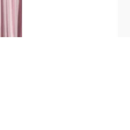
观，以实干实绩开创中国特色大国外交新局面”为
委员，部级离退休老同志代表，部内部属单位领
同志列席。
内涵、理论品格、重大意义，清晰阐释树立和践
绩观取得的积极成效，深刻分析存在的问题不