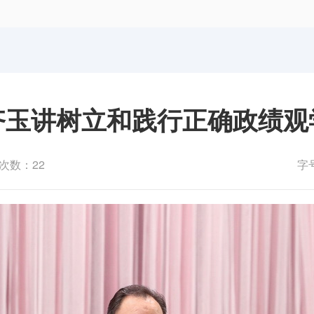
体育局
统计
国防动员办公室
医保
齐玉讲树立和践行正确政绩观
次数：22
字