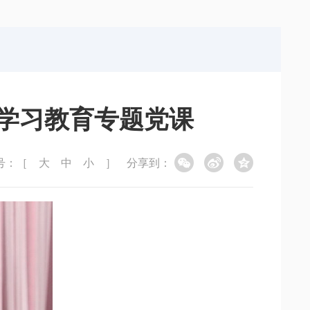
局
能源局
局
信访局
学习教育专题党课
号：［
大
中
小
］
分享到：