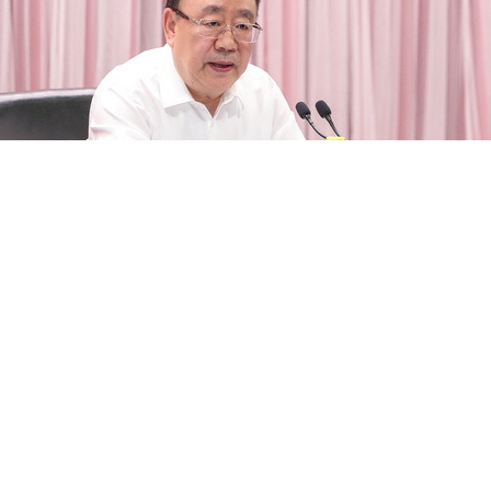
以“坚持以习近平党建思想为引领，树立和践行正确政绩
委员、部机关党委书记苗得雨副部长主持。在京部党委
他离退休干部代表共约600人参加。驻部纪检监察组负责
”重要讲话精神为引领，系统阐述习近平党建思想的科学
用贯通的内在联系，梳理总结外交战线树立和践行正确政