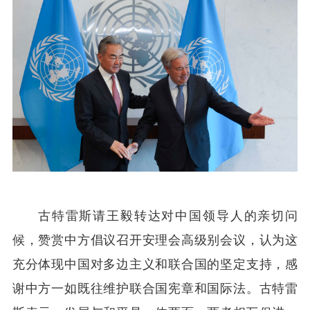
古特雷斯请王毅转达对中国领导人的亲切问
候，赞赏中方倡议召开安理会高级别会议，认为这
充分体现中国对多边主义和联合国的坚定支持，感
谢中方一如既往维护联合国宪章和国际法。古特雷