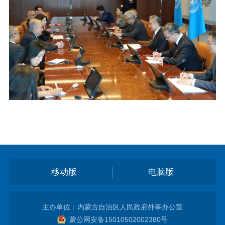
移动版
电脑版
主办单位：内蒙古自治区人民政府外事办公室
蒙公网安备15010502002380号