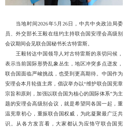
当地时间2026年5月26日，中共中央政治局委
员、外交部长王毅在纽约主持联合国安理会高级别
会议期间会见联合国秘书长古特雷斯。
王毅转达中国领导人对古特雷斯的亲切问候，
表示当前国际形势乱象丛生，地区冲突多点迸发，
联合国面临严峻挑战，也受到更高期待。中国作为
安理会本月轮值主席，倡议举办以“维护联合国宪章
宗旨和原则，加强以联合国为核心的国际体系”为主
题的安理会高级别会议，就是希望同各国一起，重
温宪章初心，重振联合国权威，为此凝聚最广泛共
识。从各方发言看，大家都认为应恪守联合国宪