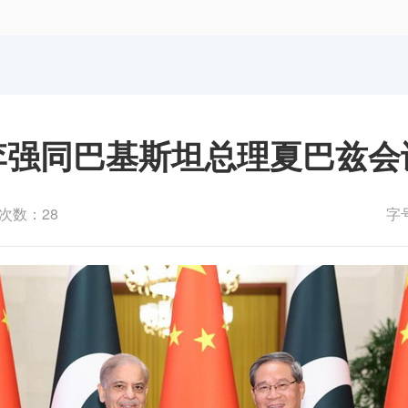
体育局
统计
国防动员办公室
医保
李强同巴基斯坦总理夏巴兹会
次数：28
字