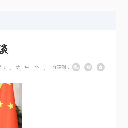
局
能源局
局
信访局
谈
号：［
大
中
小
］
分享到：