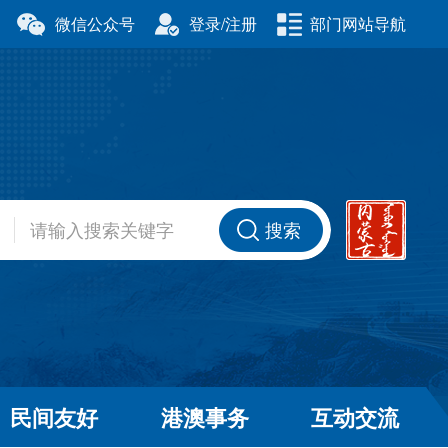
微信公众号
登录/注册
部门网站导航
厅
科学技术厅
事务委员会
公安厅
厅
财政厅
资源厅
住房和城乡建设厅
办公室
交通运输厅
厅
商务厅
搜索
健康委员会
退役军人事务厅
厅
民间友好
港澳事务
互动交流
和草原局
广播电视局