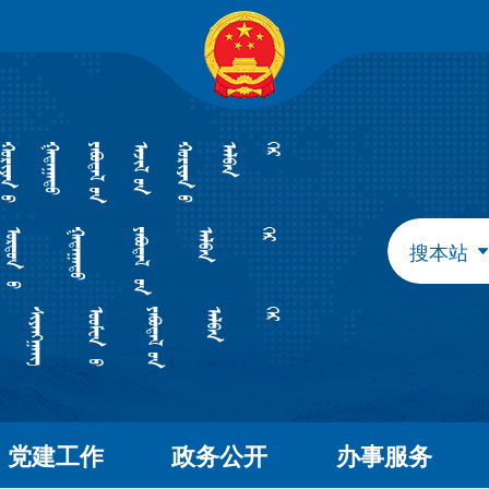
自治区政府组成部门
发展和改革委员会
教育
工业和信息化厅
民族
民政厅
司法
人力资源和社会保障厅
自然
生态环境厅
外事
搜本站
水利厅
农牧
文化和旅游厅
卫生
应急管理厅
审计
自治区直属特设机构
国有资产监督管理委员会
自治区直属机构
党建工作
政务公开
办事服务
市场监督管理局
林业