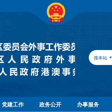
自治区政府组成部门
发展和改革委员会
教育
工业和信息化厅
民族
民政厅
司法
人力资源和社会保障厅
自然
生态环境厅
外事
搜本站
水利厅
农牧
文化和旅游厅
卫生
应急管理厅
审计
自治区直属特设机构
国有资产监督管理委员会
自治区直属机构
党建工作
政务公开
办事服务
市场监督管理局
林业