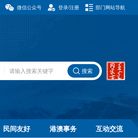
微信公众号
登录/注册
部门网站导航
厅
科学技术厅
事务委员会
公安厅
厅
财政厅
资源厅
住房和城乡建设厅
办公室
交通运输厅
厅
商务厅
搜索
健康委员会
退役军人事务厅
厅
民间友好
港澳事务
互动交流
和草原局
广播电视局