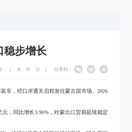
局
能源局
局
信访局
口稳步增长
号：［
大
中
小
］
分享到：
车，经口岸通关启程发往蒙古国市场。2026
亿元，
同比增长3.96%，
对蒙出口贸易延续稳定