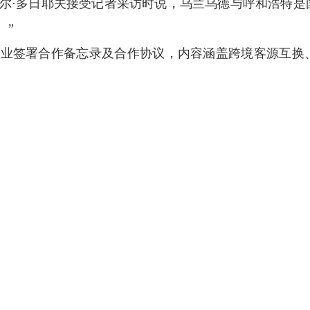
尔·多日耶夫接受记者采访时说，乌兰乌德与呼和浩特是
。”
业签署合作备忘录及合作协议，内容涵盖跨境客源互换
古国入境游客量身定制健康管理、中医理疗等特色增值服务
点聚焦健康、教育等领域，吸引更多中央省民众前来呼和浩