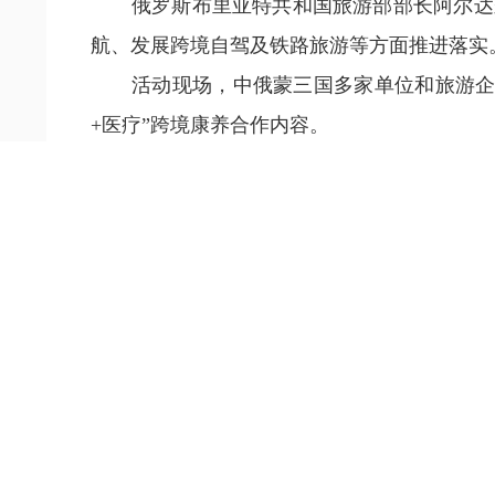
俄罗斯布里亚特共和国旅游部部长阿尔达
航、发展跨境自驾及铁路旅游等方面推进落实
活动现场，中俄蒙三国多家单位和旅游企
+医疗”跨境康养合作内容。
呼和浩特市蒙医中医医院将为俄罗斯、蒙
医养”全产业链深度延伸。
“今天是一个全新的开端，未来我们将重
根巴雅尔表示。