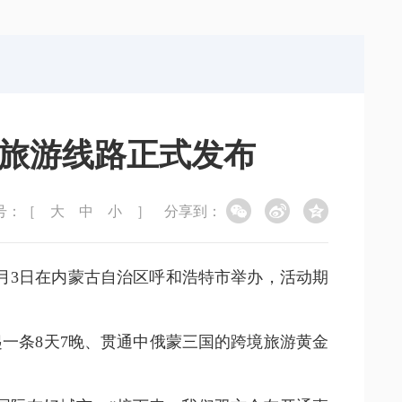
局
能源局
局
信访局
境旅游线路正式发布
号：［
大
中
小
］
分享到：
7月3日在内蒙古自治区呼和浩特市举办，活动期
一条8天7晚、贯通中俄蒙三国的跨境旅游黄金