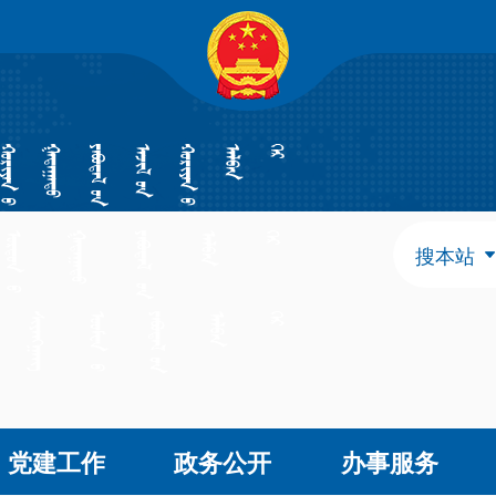
自治区政府组成部门
发展和改革委员会
教育
工业和信息化厅
民族
民政厅
司法
人力资源和社会保障厅
自然
生态环境厅
外事
搜本站
水利厅
农牧
文化和旅游厅
卫生
应急管理厅
审计
自治区直属特设机构
国有资产监督管理委员会
自治区直属机构
党建工作
政务公开
办事服务
市场监督管理局
林业