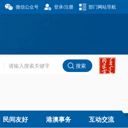
微信公众号
登录/注册
部门网站导航
厅
科学技术厅
事务委员会
公安厅
厅
财政厅
资源厅
住房和城乡建设厅
办公室
交通运输厅
厅
商务厅
搜索
健康委员会
退役军人事务厅
厅
民间友好
港澳事务
互动交流
和草原局
广播电视局