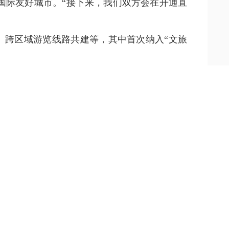
国际友好城市。“接下来，我们双方会在开通直
、跨区域游览线路共建等，其中首次纳入“文旅
，推动合作从单一“跨境游”向“跨境游+跨境
特体检、就医。”蒙古国中央省副省长布·敖特