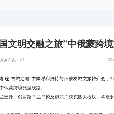
体育局
统计
国防动员办公室
医保
三国文明交融之旅”中俄蒙跨
浏览次数：27
字
茶道相连·青城之邀”中国呼和浩特与俄蒙友城文旅推介会，
”中俄蒙跨境旅游线路。
兰巴托、俄罗斯乌兰乌德及伊尔库茨克四大板块，构建起