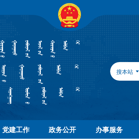
自治区政府组成部门
发展和改革委员会
教育
工业和信息化厅
民族
民政厅
司法
人力资源和社会保障厅
自然
生态环境厅
外事
搜本站
水利厅
农牧
文化和旅游厅
卫生
应急管理厅
审计
自治区直属特设机构
国有资产监督管理委员会
自治区直属机构
党建工作
政务公开
办事服务
市场监督管理局
林业