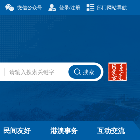
微信公众号
登录/注册
部门网站导航
厅
科学技术厅
事务委员会
公安厅
厅
财政厅
资源厅
住房和城乡建设厅
办公室
交通运输厅
厅
商务厅
搜索
健康委员会
退役军人事务厅
厅
民间友好
港澳事务
互动交流
和草原局
广播电视局