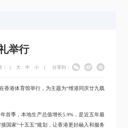
局
能源局
局
信访局
礼举行
号：［
大
中
小
］
分享到：
日在香港体育馆举行，为主题为“维港同庆廿九载
首季，本地生产总值增长5.9%，是近五年最
接国家“十五五”规划，让香港更好融入和服务