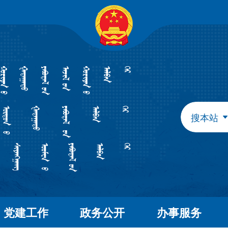
自治区政府组成部门
发展和改革委员会
教育
工业和信息化厅
民族
民政厅
司法
人力资源和社会保障厅
自然
生态环境厅
外事
搜本站
水利厅
农牧
文化和旅游厅
卫生
应急管理厅
审计
自治区直属特设机构
国有资产监督管理委员会
自治区直属机构
党建工作
政务公开
办事服务
市场监督管理局
林业