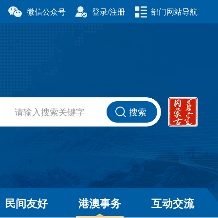
微信公众号
登录/注册
部门网站导航
厅
科学技术厅
事务委员会
公安厅
厅
财政厅
资源厅
住房和城乡建设厅
办公室
交通运输厅
厅
商务厅
搜索
健康委员会
退役军人事务厅
厅
民间友好
港澳事务
互动交流
和草原局
广播电视局