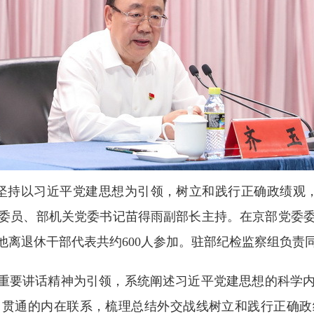
以“坚持以习近平党建思想为引领，树立和践行正确政绩
委员、部机关党委书记苗得雨副部长主持。在京部党委
他离退休干部代表共约600人参加。驻部纪检监察组负责
”重要讲话精神为引领，系统阐述习近平党建思想的科学
用贯通的内在联系，梳理总结外交战线树立和践行正确政