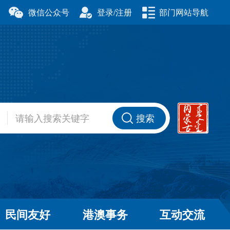
微信公众号
登录/注册
部门网站导航
厅
科学技术厅
事务委员会
公安厅
厅
财政厅
资源厅
住房和城乡建设厅
办公室
交通运输厅
厅
商务厅
搜索
健康委员会
退役军人事务厅
厅
民间友好
港澳事务
互动交流
和草原局
广播电视局