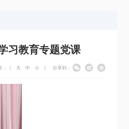
局
能源局
局
信访局
学习教育专题党课
号：［
大
中
小
］
分享到：