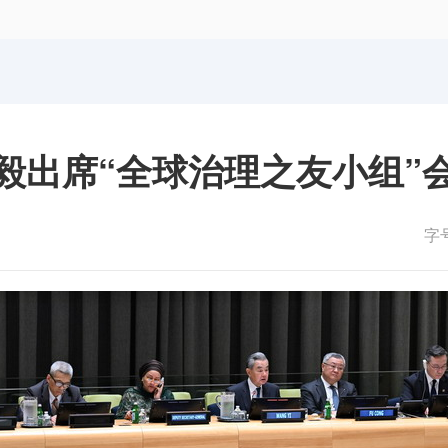
体育局
统计
国防动员办公室
医保
毅出席“全球治理之友小组”
字