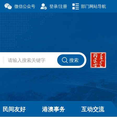
微信公众号
登录/注册
部门网站导航
厅
科学技术厅
事务委员会
公安厅
厅
财政厅
资源厅
住房和城乡建设厅
办公室
交通运输厅
厅
商务厅
搜索
健康委员会
退役军人事务厅
厅
民间友好
港澳事务
互动交流
和草原局
广播电视局