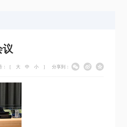
局
能源局
局
信访局
会议
号：［
大
中
小
］
分享到：