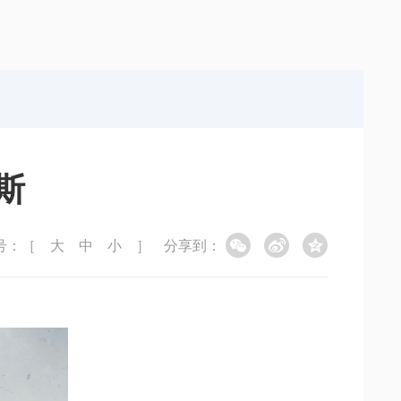
斯
号：［
大
中
小
］
分享到：