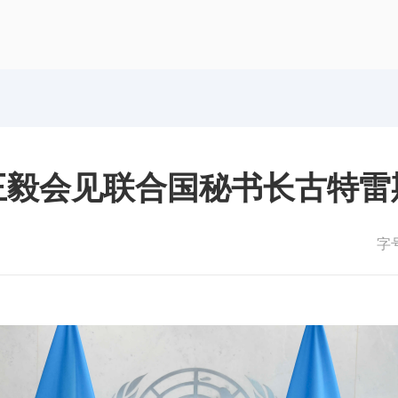
王毅会见联合国秘书长古特雷
字