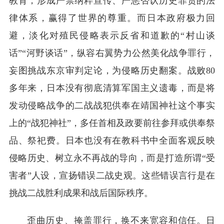
教育，形成严禁纳粹宣传、严惩否认历史罪责的法
律体系，赢得了世界的尊重。而日本政府极力回
避，淡化对殖民侵略表示反省和道歉的“村山谈
话”“河野谈话”，纵容右翼势力公然美化战争罪行，
妄图挑战东京审判定论，为侵略历史翻案。战败80
多年来，日本没有彻底清算军国主义遗毒，而是将
发动侵略战争的二战战犯供奉在靖国神社这个事实
上的“战犯神社”，多任首相及政要前往参拜或供奉祭
品、祭祀费。日本也没有在教科书中全面客观反映
侵略历史、树立永不再战的导向，而是打造所谓“受
害者”人设，宣扬错误二战史观。这些错误言行是在
挑战二战胜利成果和战后国际秩序。
歪曲历史、掩盖罪行，换不来宽容和信任。日