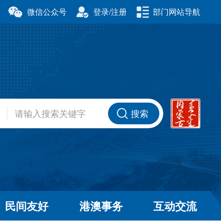
微信公众号
登录/注册
部门网站导航
厅
科学技术厅
事务委员会
公安厅
厅
财政厅
资源厅
住房和城乡建设厅
办公室
交通运输厅
厅
商务厅
搜索
健康委员会
退役军人事务厅
厅
民间友好
港澳事务
互动交流
和草原局
广播电视局