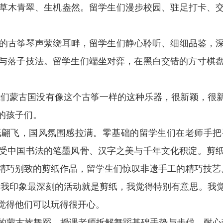
草木青翠、生机盎然。留学生们漫步校园、驻足打卡、
的古筝琴声萦绕耳畔，留学生们静心聆听、细细品鉴，
与落子技法。留学生们端坐对弈，在黑白交错的方寸棋
我们蒙古国没有像这个古筝一样的这种乐器，很新颖，很
的孩子们。
纸翩飞，国风氛围感拉满。零基础的留学生们在老师手把
受中国书法的笔墨风骨、汉字之美与千年文化积淀。剪
精巧别致的剪纸作品，留学生们惊叹非遗手工的精巧技艺
：我印象最深刻的活动就是剪纸，我觉得特别有意思。我
觉得他们可以玩得很开心。
的蒙古族舞蹈。授课老师拆解舞蹈基础手势与步伐，耐心