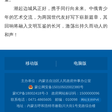
潮起边城风正好，携手同行向未来。中俄青少
年的艺术交流，为两国世代友好写下崭新篇章，其
回响将融入文明互鉴的长河，激荡出持久而动人的
和声！
移动版
电脑版
主办单位：内蒙古自治区人民政府外事办公室
蒙公网安备15010502002380号
蒙ICP备18002418号-3
政府网站标识码：1500000096
联系电话：0471-4865605 邮编：010098
网站支持IPv6
地址：内蒙古呼和浩特市敕勒川大街1号党政综合楼