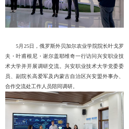
5
月25日
，俄罗斯外贝加尔农业学院院长叶戈罗
夫
・
叶甫根尼
・
谢尔盖耶维奇一行访问兴安职业技
术大学并开展调研交流。兴安职业技术大学党委委
员、副院长高爱军及内蒙古自治区兴安盟外事办、
合作交流处工作人员陪同调研。