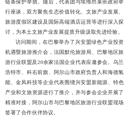
链条
保护举措
。随后，代表团与埃维昂莱班政府举
行座谈，双方聚焦生态价值转化、
文旅
产业发展、
旅游
度假区建设及国际高端酒店运营等进行深入探
讨
，为本土文旅产业发展提质升级汲取先进经验
。
访问期间，
在
巴黎
举办
了兴安盟绿色产业投资
机遇暨旅游推介会
，
法国默伦旅游局、
巴黎
地区
旅
游行业联盟
及
20
余家法国企业代表应邀参会。
乌兰
浩特市、科右前旗、阿尔山市政府
负责人
和
海德氢
能
、金风科技
等
企业代表
围绕兴安盟
新
能源、特色
产业和文旅资源
进行了推介
，
并与参会企业开展了
精准对接，
阿尔山市与巴黎
地区
旅游行业联盟现场
签署
了
合作伙伴协议。