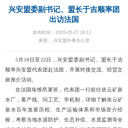
兴安盟委副书记、盟长于吉顺率团
出访法国
发布时间：2026-05-27 16:11
来源： 兴安盟外事办公室
5
月
18
日
至
22
日
，
兴安
盟委副书记、盟长于吉
顺率兴安盟代表团赴法国，开展
对接交流、经贸
文
旅推介活动。
在法国
埃维昂莱班
，代表团一行
前往
依云矿泉
水厂，
看产线、问工艺、学机制
，
详细
了解依云
矿
泉水
百年发展历程、生产运输体系和市场宣介经
验，
考察当地
水源防护、生态补偿、水质监测等
全